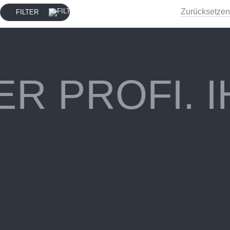
Zurücksetzen
FILTER
ER PROFI.
I