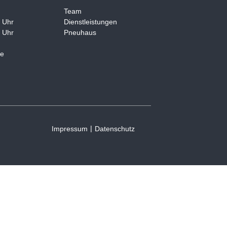
Team
0 Uhr
Dienstleistungen
HOME
ANHÄNGER
MIETANHÄNG
0 Uhr
Pneuhaus
ge
|
Impressum
Datenschutz