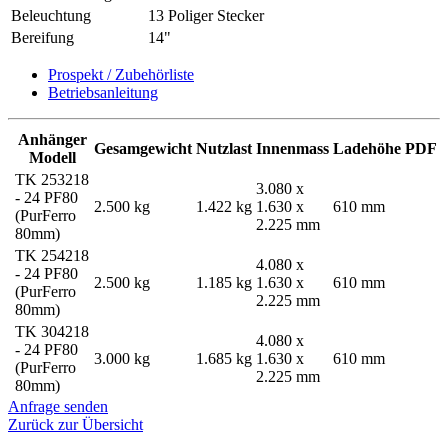
Beleuchtung
13 Poliger Stecker
Bereifung
14"
Prospekt / Zubehörliste
Betriebsanleitung
Anhänger
Gesamgewicht
Nutzlast
Innenmass
Ladehöhe
PDF
Modell
TK 253218
3.080 x
- 24 PF80
2.500 kg
1.422 kg
1.630 x
610 mm
(PurFerro
2.225 mm
80mm)
TK 254218
4.080 x
- 24 PF80
2.500 kg
1.185 kg
1.630 x
610 mm
(PurFerro
2.225 mm
80mm)
TK 304218
4.080 x
- 24 PF80
3.000 kg
1.685 kg
1.630 x
610 mm
(PurFerro
2.225 mm
80mm)
Anfrage senden
Zurück zur Übersicht