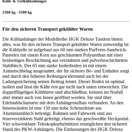
Kühl- & Tiefkühlanhänger
2500 kg - 3500 kg
Für den sicheren Transport gekühlter Waren
Die Kühlanhänger der Modellreihe HGK Deluxe Tandem bieten
alles, was für den sicheren Transport gekühlter Waren notwendig ist:
die Kühlzelle ist aufgebaut aus 60 mm starken PurFerro-Sandwich-
Paneelen mit einem Kern aus geschäumten Polyurethan mit einer
beidseitigen Beschichtung aus verzinktem und pulverbeschichtetem
Stahlblech. Der 65 mm starke Isolierboden ist mit einem
Antirutschbelag ausgestattet, der für sicheres Be- und Entladen sorgt
und durch den höheren Reibungswiderstand auch bei der
Ladungssicherung seinen Beitrag leistet. Dieser Boden ist optimal
isoliert und lässt die Kälte erst gar nicht nach unten entweichen. Die
doppelflügeligen Kühltüren sind abschließbar, können im Notfall
aber immer auch von Innen geöffnet werden. Sie sind über
Edelstahlscharniere mit dem Anhängeraufbau verbunden. An den
Innenwänden ist eine 150 mm hohe Scheuerleiste aus
Aluminiumblech befestigt. Rahmen und Fahrwerk sind aus
feuerverzinktem Stahl gefertigt, ebenso das geschweißte Heckportal.
Vier schwenkbare Teleskopkurbelstützen ermöglichen den sicheren
Stand des PKW-Anhängers. Die Einfassungen des HGK Deluxe