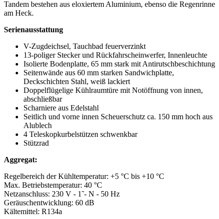
Tandem bestehen aus eloxiertem Aluminium, ebenso die Regenrinne
am Heck.
Serienausstattung
V-Zugdeichsel, Tauchbad feuerverzinkt
13-poliger Stecker und Rückfahrscheinwerfer, Innenleuchte
Isolierte Bodenplatte, 65 mm stark mit Antirutschbeschichtung
Seitenwände aus 60 mm starken Sandwichplatte,
Deckschichten Stahl, weiß lackiert
Doppelflügelige Kühlraumtüre mit Notöffnung von innen,
abschließbar
Scharniere aus Edelstahl
Seitlich und vorne innen Scheuerschutz ca. 150 mm hoch aus
Alublech
4 Teleskopkurbelstützen schwenkbar
Stützrad
Aggregat:
Regelbereich der Kühltemperatur: +5 °C bis +10 °C
Max. Betriebstemperatur: 40 °C
Netzanschluss: 230 V - 1˜- N - 50 Hz
Geräuschentwicklung: 60 dB
Kältemittel: R134a