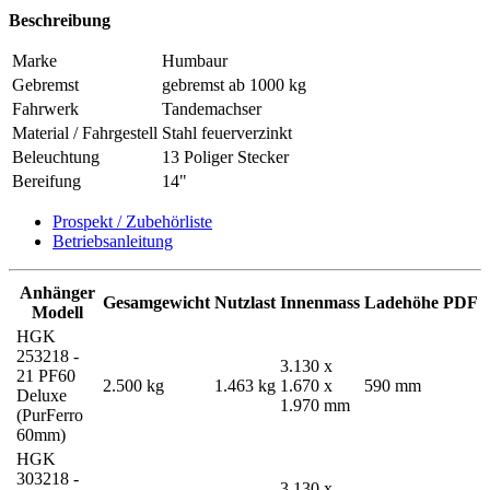
Beschreibung
Marke
Humbaur
Gebremst
gebremst ab 1000 kg
Fahrwerk
Tandemachser
Material / Fahrgestell
Stahl feuerverzinkt
Beleuchtung
13 Poliger Stecker
Bereifung
14"
Prospekt / Zubehörliste
Betriebsanleitung
Anhänger
Gesamgewicht
Nutzlast
Innenmass
Ladehöhe
PDF
Modell
HGK
253218 -
3.130 x
21 PF60
2.500 kg
1.463 kg
1.670 x
590 mm
Deluxe
1.970 mm
(PurFerro
60mm)
HGK
303218 -
3.130 x